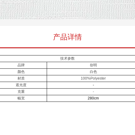
产品详情
技术参数
品牌
创明
颜色
白色
材质
100%Polyester
遮光度
-
克重
-
幅宽
280cm