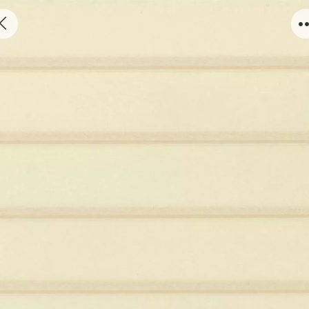
333.05222/805.222