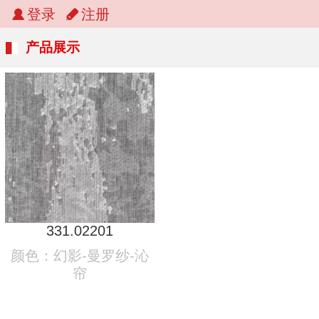
登录
注册
产品展示
331.02201
颜色：幻影-曼罗纱-沁
帘