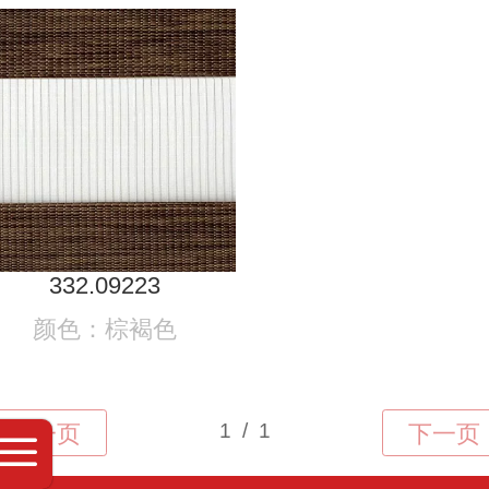
332.09223
颜色：棕褐色