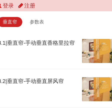
登录
注册
垂直帘
参数表
8.1|垂直帘-手动垂直香格里拉帘
8.2|垂直帘-手动垂直屏风帘