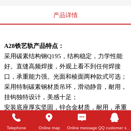
产品详情
A28铁艺轨产品特点：
采用碳素结构钢Q195，结构稳定，力学性能
好。直缝高频焊接，外观上看不到任何焊接
口，承重能力强。光面和棱面两种款式可选；
采用特制碳素钢材质吊环，滑动静音，耐用，
挂钩独特设计，美感十足；
安装底座厚实坚固，锌合金材质，耐用，承重
性强。圆形安装座，占用空间小，更美观，安
装座弹性卡扣，拆装方便。
Telephone
Online map
Online message
QQ customer service