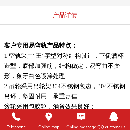
产品详情
客户专用易弯轨产品特点：
1.空轨采用“王”字型对称结构设计，下倒酒杯
造型，底部加强筋，结构稳定，易弯曲不变
形，象牙白色喷涂处理；
2.吊轮采用吊轮架304不锈钢包边，304不锈钢
吊环，坚固耐用，承重更佳
滚轮采用包胶轮，消音效果良好；
3.封口采用锌合金电镀处理，整体感觉时尚高
档，结构厚实，耐冲击，防腐蚀，体验更佳；
Telephone
Online map
Online message
QQ customer service