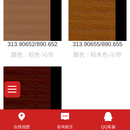
313.90652/890.652
313.90655/890.655
颜色：棕色-沁帘
颜色：棕木色-沁帘
313.90654/890.654
在线地图
咨询留言
QQ客服