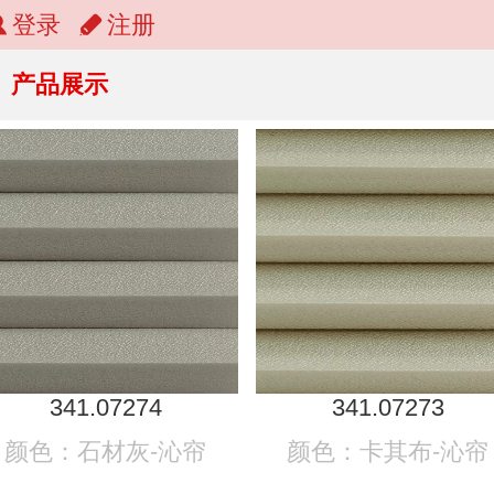
登录
注册
产品展示
341.07274
341.07273
颜色：石材灰-沁帘
颜色：卡其布-沁帘