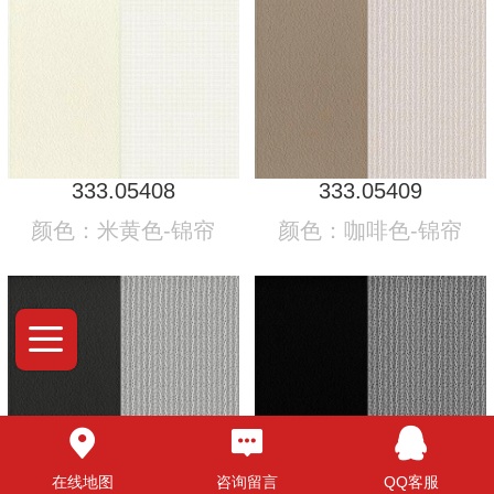
333.05408
333.05409
颜色：米黄色-锦帘
颜色：咖啡色-锦帘
在线地图
咨询留言
QQ客服